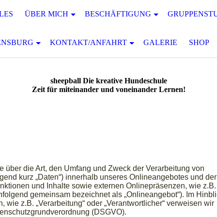
LES
ÜBER MICH
BESCHÄFTIGUNG
GRUPPENST
ENSBURG
KONTAKT/ANFAHRT
GALERIE
SHOP
sheepball Die kreative Hundeschule
Zeit für miteinander und voneinander Lernen!
ie über die Art, den Umfang und Zweck der Verarbeitung von
end kurz „Daten“) innerhalb unseres Onlineangebotes und der
ktionen und Inhalte sowie externen Onlinepräsenzen, wie z.B.
chfolgend gemeinsam bezeichnet als „Onlineangebot“). Im Hinbl
n, wie z.B. „Verarbeitung“ oder „Verantwortlicher“ verweisen wir
 Datenschutzgrundverordnung (DSGVO).