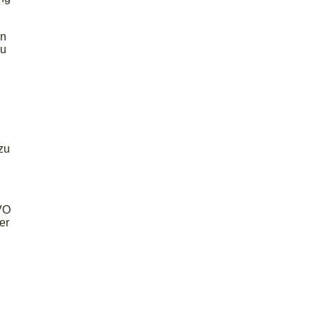
en
zu
zu
VO
er