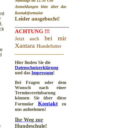
Samstags ab 12.30 Uhr
Anmeldungen bitte über das
Kontaktformular
ird
Leider ausgebucht!
r
B.
___________________
ck
ACHTUNG !!!
bei mir
Jetzt auch
Xantara
Hundefutter
de
___________________
d
Hier finden Sie die
Datenschutzerklärung
und das
Impressum
!
Bei Fragen oder dem
Wunsch nach einer
Terminvereinbarung
können Sie über diese
Kontakt
Formular
zu
uns aufnehmen!
Ihr Weg zur
Hundeschule!
n