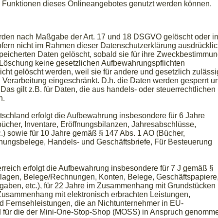
e Funktionen dieses Onlineangebotes genutzt werden können.
erden nach Maßgabe der Art. 17 und 18 DSGVO gelöscht oder i
Sofern nicht im Rahmen dieser Datenschutzerklärung ausdrückli
eicherten Daten gelöscht, sobald sie für ihre Zweckbestimmu
r Löschung keine gesetzlichen Aufbewahrungspflichten
cht gelöscht werden, weil sie für andere und gesetzlich zuläss
n Verarbeitung eingeschränkt. D.h. die Daten werden gesperrt u
 Das gilt z.B. für Daten, die aus handels- oder steuerrechtlichen
n.
schland erfolgt die Aufbewahrung insbesondere für 6 Jahre
cher, Inventare, Eröffnungsbilanzen, Jahresabschlüsse,
.) sowie für 10 Jahre gemäß § 147 Abs. 1 AO (Bücher,
hungsbelege, Handels- und Geschäftsbriefe, Für Besteuerung
rreich erfolgt die Aufbewahrung insbesondere für 7 J gemäß §
lagen, Belege/Rechnungen, Konten, Belege, Geschäftspapiere
gaben, etc.), für 22 Jahre im Zusammenhang mit Grundstücken
 Zusammenhang mit elektronisch erbrachten Leistungen,
d Fernsehleistungen, die an Nichtunternehmer in EU-
nd für die der Mini-One-Stop-Shop (MOSS) in Anspruch genomm