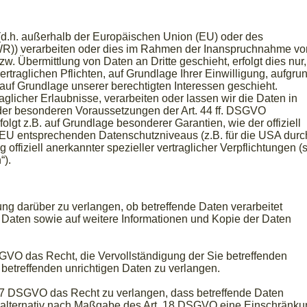
 (d.h. außerhalb der Europäischen Union (EU) oder des
R)) verarbeiten oder dies im Rahmen der Inanspruchnahme vo
zw. Übermittlung von Daten an Dritte geschieht, erfolgt dies nur,
ertraglichen Pflichten, auf Grundlage Ihrer Einwilligung, aufgru
 auf Grundlage unserer berechtigten Interessen geschieht.
raglicher Erlaubnisse, verarbeiten oder lassen wir die Daten in
 der besonderen Voraussetzungen der Art. 44 ff. DSGVO
folgt z.B. auf Grundlage besonderer Garantien, wie der offiziell
 EU entsprechenden Datenschutzniveaus (z.B. für die USA durc
 offiziell anerkannter spezieller vertraglicher Verpflichtungen (
“).
ng darüber zu verlangen, ob betreffende Daten verarbeitet
 Daten sowie auf weitere Informationen und Kopie der Daten
GVO das Recht, die Vervollständigung der Sie betreffenden
 betreffenden unrichtigen Daten zu verlangen.
7 DSGVO das Recht zu verlangen, dass betreffende Daten
. alternativ nach Maßgabe des Art. 18 DSGVO eine Einschränku