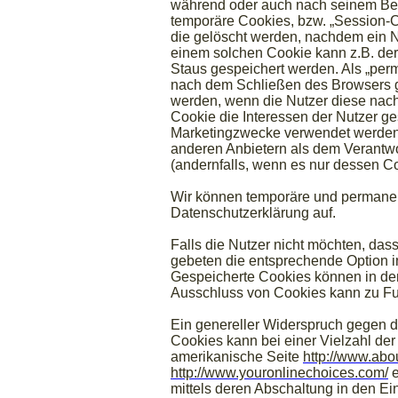
während oder auch nach seinem Bes
temporäre Cookies, bzw. „Session-C
die gelöscht werden, nachdem ein Nu
einem solchen Cookie kann z.B. der
Staus gespeichert werden. Als „per
nach dem Schließen des Browsers ge
werden, wenn die Nutzer diese nac
Cookie die Interessen der Nutzer g
Marketingzwecke verwendet werden. 
anderen Anbietern als dem Verantwo
(andernfalls, wenn es nur dessen Co
Wir können temporäre und permanen
Datenschutzerklärung auf.
Falls die Nutzer nicht möchten, da
gebeten die entsprechende Option i
Gespeicherte Cookies können in de
Ausschluss von Cookies kann zu Fu
Ein genereller Widerspruch gegen 
Cookies kann bei einer Vielzahl der 
amerikanische Seite
http://www.abo
http://www.youronlinechoices.com/
e
mittels deren Abschaltung in den Ei