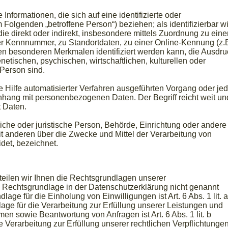
nformationen, die sich auf eine identifizierte oder
m Folgenden „betroffene Person“) beziehen; als identifizierbar w
ie direkt oder indirekt, insbesondere mittels Zuordnung zu eine
 Kennnummer, zu Standortdaten, zu einer Online-Kennung (z.
n besonderen Merkmalen identifiziert werden kann, die Ausdru
etischen, psychischen, wirtschaftlichen, kulturellen oder
 Person sind.
ne Hilfe automatisierter Verfahren ausgeführten Vorgang oder je
ang mit personenbezogenen Daten. Der Begriff reicht weit un
 Daten.
rliche oder juristische Person, Behörde, Einrichtung oder andere
it anderen über die Zwecke und Mittel der Verarbeitung von
et, bezeichnet.
ilen wir Ihnen die Rechtsgrundlagen unserer
e Rechtsgrundlage in der Datenschutzerklärung nicht genannt
lage für die Einholung von Einwilligungen ist Art. 6 Abs. 1 lit. a
ge für die Verarbeitung zur Erfüllung unserer Leistungen und
n sowie Beantwortung von Anfragen ist Art. 6 Abs. 1 lit. b
Verarbeitung zur Erfüllung unserer rechtlichen Verpflichtunge