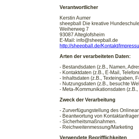
Verantwortlicher
Kerstin Aumer
sheepball Die kreative Hundeschul
Weiherweg 7
93087 Alteglofsheim
E-Mail: info@sheepball.de
http://sheepball.de/Kontakt/Impress
Arten der verarbeiteten Daten:
- Bestandsdaten (z.B., Namen, Adre
- Kontaktdaten (z.B., E-Mail, Telef
- Inhaltsdaten (z.B., Texteingaben, F
- Nutzungsdaten (z.B., besuchte Webs
- Meta-/Kommunikationsdaten (z.B., 
Zweck der Verarbeitung
- Zurverfügungstellung des Onlinean
- Beantwortung von Kontaktanfrage
- Sicherheitsmaßnahmen.
- Reichweitenmessung/Marketing
Verwendete Begrifflichkeiten