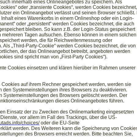
uch innerhalb eines Onlineangebotes zu speichern. Als
ookies“ oder „transiente Cookies“, werden Cookies bezeichnet,
tzer ein Onlineangebot verlässt und seinen Browser schließt. 
 Inhalt eines Warenkorbs in einem Onlineshop oder ein Login-
manent“ oder „persistent“ werden Cookies bezeichnet, die auch
speichert bleiben. So kann z.B. der Login-Status gespeichert
h mehreren Tagen aufsuchen. Ebenso können in einem solchen
espeichert werden, die für Reichweitenmessung oder
Als „Third-Party-Cookie“ werden Cookies bezeichnet, die von
rtlichen, der das Onlineangebot betreibt, angeboten werden
okies sind spricht man von „First-Party Cookies“).
te Cookies einsetzen und klären hierüber im Rahmen unserer
ss Cookies auf ihrem Rechner gespeichert werden, werden sie
n den Systemeinstellungen ihres Browsers zu deaktivieren.
n Systemeinstellungen des Browsers gelöscht werden. Der
nktionseinschränkungen dieses Onlineangebotes führen.
den Einsatz der zu Zwecken des Onlinemarketing eingesetzten
Dienste, vor allem im Fall des Trackings, über die US-
utads.info/choices/
oder die EU-Seite
rklärt werden. Des Weiteren kann die Speicherung von Cookie
nstellungen des Browsers erreicht werden. Bitte beachten Sie,